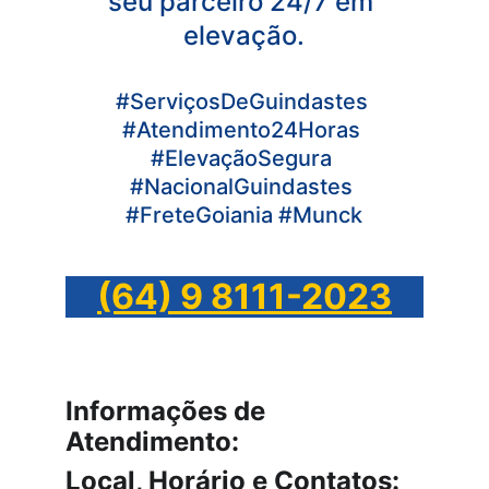
seu parceiro 24/7 em 
elevação.
#ServiçosDeGuindastes 
#Atendimento24Horas 
#ElevaçãoSegura 
#NacionalGuindastes 
#FreteGoiania #Munck
(64) 9 8111-2023
Informações de 
Atendimento:
Local, Horário e Contatos: