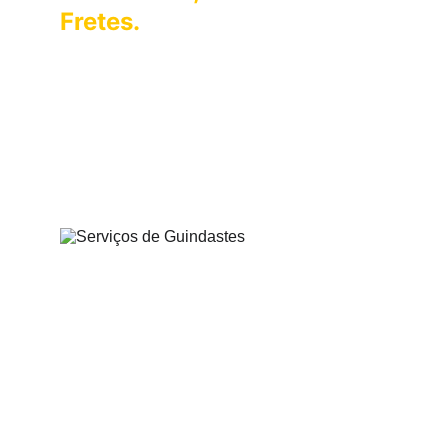
Fretes.
Oferecemos 
Serviços Especializados de 
Guindastes, Muncks
 e Fretes Rápidos, 
para atender às suas necessidades de 
elevação e transporte de carga. 
Nossa 
equipe está disponível 24 horas para 
ajudá-lo.