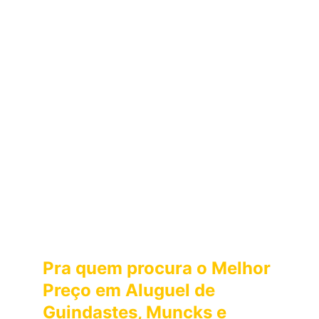
☎️
Atendimento 24h 
Oferecemos 
Serviços de Locação de 
Guindastes 
com atendimento 
24 horas 
em:
 G
oiânia, Aparecida de Goiânia, Trindade, 
Anápolis, Bela Vista, Bonfinópolis, Senador 
Canedo, Nerópolis, Caldas Novas, Hidrolândia, 
Goianira, Inhumas, Nova Veneza e Itaberaí.
Nossos Serviços
Pra quem procura o Melhor 
Preço em Aluguel de 
Guindastes, Muncks e 