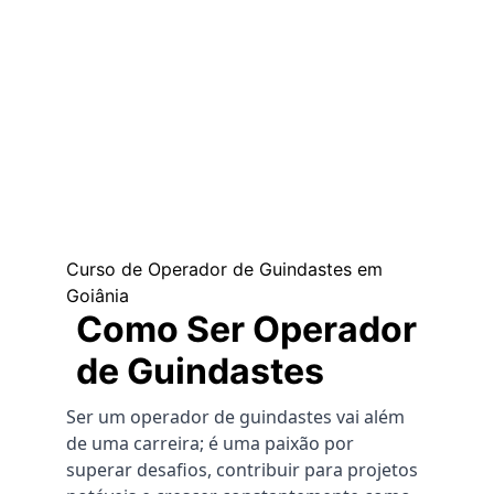
com necessidade imediata.
6. É possível contratar por hora 
ou diária?
Sim. A locação pode ser feita por hora, 
diária ou conforme a necessidade do 
serviço.
Curso de Operador de Guindastes em 
Goiânia
Como Ser Operador 
de Guindastes
Ser um operador de guindastes vai além 
de uma carreira; é uma paixão por 
superar desafios, contribuir para projetos 