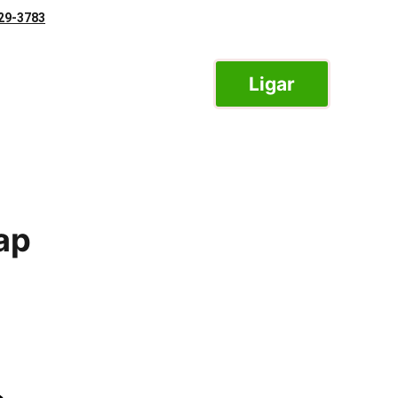
929-3783
esa
Contato
Ligar
luguel de Container
ap