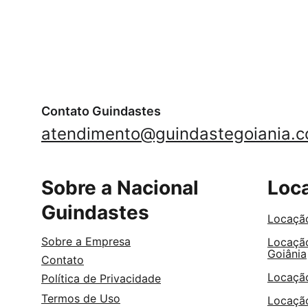
Contato Guindastes
atendimento@guindastegoiania.c
Sobre a Nacional 
Loc
Guindastes
Locação
Sobre a Empresa
Locação
Goiânia
Contato
Locaçã
Política de Privacidade
Termos de Uso
Locação