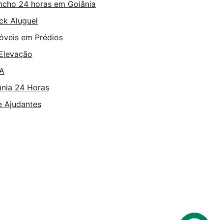
ncho 24 horas em Goiânia
k Aluguel
óveis em Prédios
 Elevação
TA
nia 24 Horas
e Ajudantes