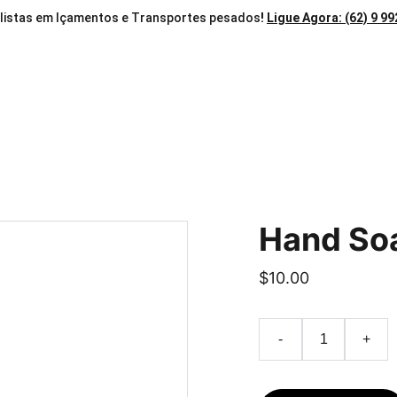
listas em Içamentos e Transportes pesados
! 
Ligue Agora: (62) 9 9
dastes
Nacional Guindastes em Goiânia
Sobre a Empr
Guindastes
Muncks
Mão-de-obra Temporária
A
Hand So
$10.00
-
+