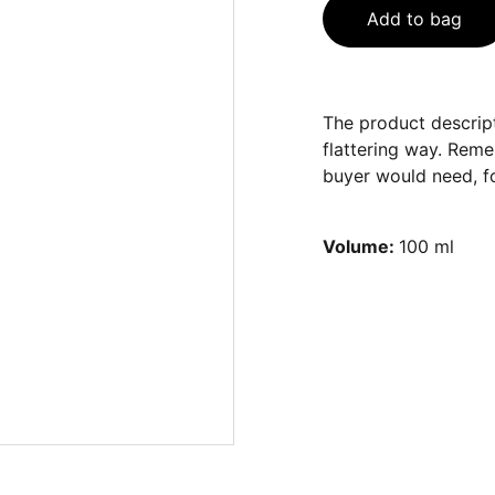
Add to bag
The product descript
flattering way. Reme
buyer would need, fo
Volume:
100 ml