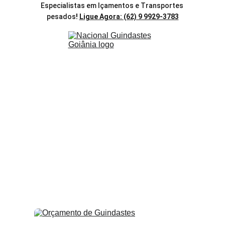
Especialistas em Içamentos e Transportes 
pesados
! 
Ligue Agora: (62) 9 9929-3783
Nacional Aluguel de 
Guindastes em Goiânia
Potencialize seus Projetos com Nossa 
Frota Moderna e Equipe Especializada